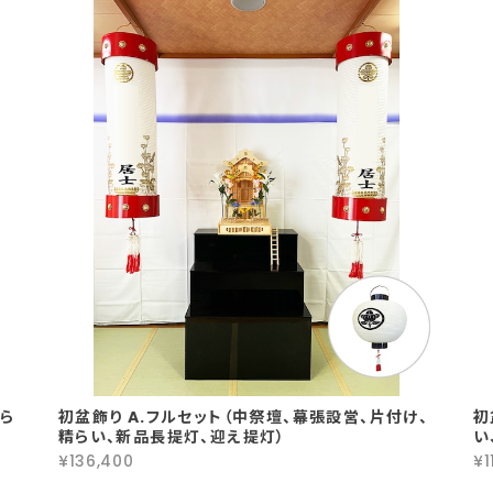
精ら
初盆飾り A.フルセット（中祭壇、幕張設営、片付け、
初
精らい、新品長提灯、迎え提灯）
い
¥136,400
¥1