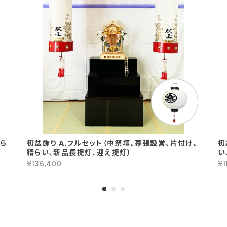
精ら
初盆飾り A.フルセット（中祭壇、幕張設営、片付け、
初
精らい、新品長提灯、迎え提灯）
い
¥136,400
¥1